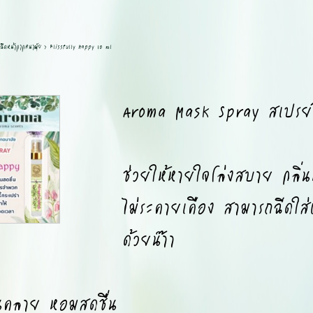
ฉีดหน้ากากอนามัย
>
Blissfully Happy 10 ml
Aroma Mask Spray สเปรย์ส
ช่วยให้หายใจโล่งสบาย กลิ่น
ไม่ระคายเคือง สามารถฉีดใส่แ
ด้วยน๊าา
นคลาย หอมสดชื่น