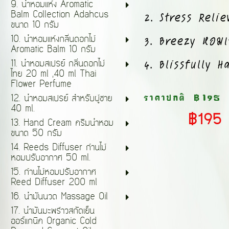
9. น้ำหอมแห้ง Aromatic
2. Stress Reliev
Balm Collection Adahcus
ขนาด 10 กรัม
3. Breezy หอมเย็
10. น้ำหอมแห้งกลิ่นดอกไม้
Aromatic Balm 10 กรัม
4. Blissfully 
11. น้ำหอมสเปรย์ กลิ่นดอกไม้
ไทย 20 ml ,40 ml Thai
Flower Perfume
ราคาปกติ
฿195
12. น้ำหอมสเปรย์ สำหรับผู้ชาย
40 ml.
฿195
13. Hand Cream ครีมน้ำหอม
ขนาด 50 กรัม
14. Reeds Diffuser ก้านไม้
หอมปรับอากาศ 50 ml.
15. ก้านไม้หอมปรับอากาศ
Reed Diffuser 200 ml
16. น้ำมันนวด Massage Oil
17. น้ำมันมะพร้าวสกัดเย็น
ออร์แกนิค Organic Cold