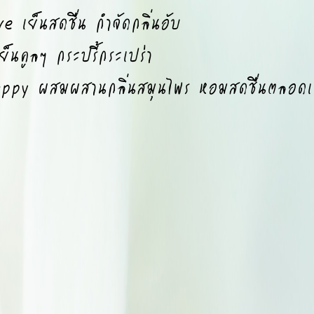
e เย็นสดชื่น กำจัดกลิ่นอับ
นคูลๆ กระปรี้กระเปร่า
Happy ผสมผสานกลิ่นสมุนไพร หอมสดชื่นตลอดเ