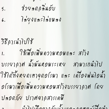
5. ช่วยลดกลิ่นอับ
6. ไล่ยุงและไล่แมลง
วิธีการนำไปใช้
1. ใช้เพื่อเพิ่มความหอมและ สร้าง
บรรยากาศ น้ำมันหอมระเหย สามารถนำไป
ใช้ได้ทั้งหยดเตาจุดอโรมา และ เครื่องพ่นไอน้ำ
อโรมาเพื่อเพิ่มความหอมสร้างบรรยากาศ โดย
ปลอดภัย ปราศจากสารเคมี
2. นำไปเจือจางกับน้ำ/แอลกอฮอล์เพื่อทำ