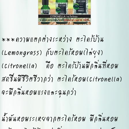
***ความแตกต่างระหว่าง ตะไคร้บ้าน
(Lemongrass) กับตะไคร้หอม(ไล่ยุง)
(Citronella) คือ ตะไคร้บ้านมีกลิ่นที่หอม
สดชื่นมีชีวิตชีวากว่า ตะไคร้หอม(Citronella)
จะมีกลิ่นหอมแรงและฉุนกว่า
น้ำมันหอมระเหยจากตะไคร้หอม มีกลิ่นหอม