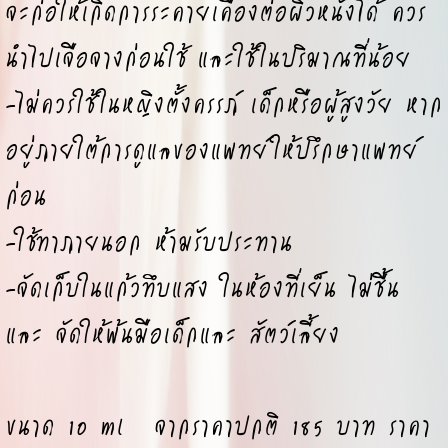
จะก่อให้เกิดการระคายเคืองต่อผิวหนังได้ ควร
นำไปเจือจางก่อนใช้ และใช้ในปริมาณที่น้อย
-ไม่ควรใช้ในหญิงตั้งครรภ์ เด็กหรือผู้สูงวัย หาก
อยู่ภายใต้การดูแลของแพทย์ให้ปรึกษาแพทย์
ก่อน
-ใช้ทาภายนอก ห้ามรับประทาน
-จัดเก็บในแก้วทึบแสง ในห้องที่เย็น ไม่ชื้น
และ จัดให้พ้นมือเด็กและ สัตว์เลี้ยง
ขนาด 10 ml จากราคาปกติ 185 บาท ราคา