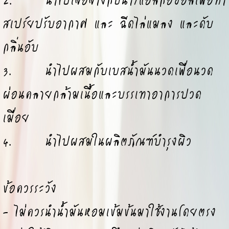
สเปร์ยปรับอากาศ และ ฉีดไล่แมลง และดับ
กลิ่นอับ
3. นำไปผสมกับเบสน้ำมันนวดเพื่อนวด
ผ่อนคลายกล้ามเนื้อและบรรเทาอาการปวด
เมื่อย
4. นำไปผสมในผลิตภัณฑ์บำรุงผิว
ข้อควรระวัง
- ไม่ควรนำน้ำมันหอมเข้มข้นมาใช้งานโดยตรง