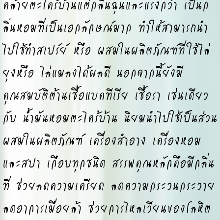
คล้ายตะไคร้บ้านแต่กลิ่นฉุนและแรงกว่า เป็นก
ลิ่นหอมที่เป็นเอกลักษณ์มาก ทำให้สามารถนำ
ไปใช้ทำสเปร์ย์ หรือ ผสมในผลิตภัณฑ์ที่ใช้ไล่
ยุงหรือ ไล่แมลงได้ผลดี นอกจากนี้ยังมี
คุณสมบัติต้านเชื้อแบคทีเรีย เชื้อรา เช่นเดียว
กับ น้ำมันหอมตะไคร้บ้าน นิยมนำไปใช้เป็นส่วน
ผสมในผลิตภัณฑ์ เครื่องสำอาง เครื่องหอม
และสปา เกือบทุกชนิด สรรพคุณหลักคือมีกลิ่น
ที่ ช่วยลดความเครียด ลดความกระวนกระวาย
ลดอาการเมื่อยล้า ช่วยการไหลเวียนของโลหิต