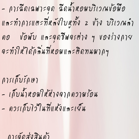
- การฉีดเฉพาะจุด ฉีดน้ำหอมบริเวณข้อมือ
และทำการแตะที่หลังใบหูทั้ง 2 ข้าง บริเวณลำ
คอ ข้อพับ และจุดชีพจรต่าง ๆ ของร่างกาย
จะทำให้ได้กลิ่นที่หอมและติดทนมากๆ
การเก็บรักษา
- เก็บน้ำหอมให้ห่างจากความร้อน
- ควรเก็บไว้ในที่แห้งและเย็น
การจัดส่งสินค้า