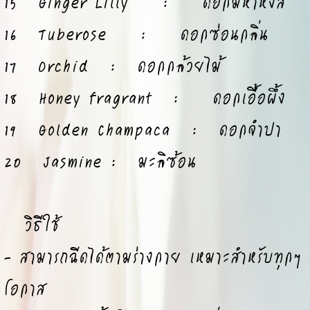
15 Ginger Lilly : ดอกมหาหงส์
16 Tuberose : ดอกซ่อนกลิ่น
17 Orchid : ดอกกล้วยไม้
18 Honey fragrant : ดอกเอื้อผึ้ง
19 Golden Champaca : ดอกจำปา
20 Jasmine : มะลิซ้อน
วิธีใช้
- สามารถฉีดได้ตามร่างกาย เหมาะสำหรับทุกๆ
โอกาส