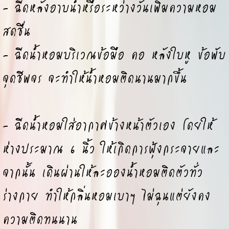
- ฉีดหลังอาบน้ำหรือระหว่างวันเพิ่มความหอม
สดชื่น
- ฉีดน้ำหอมบริเวณข้อมือ คอ หลังใบหู ข้อพับ
จุดชีพจร จะทำให้น้ำหอมติดนานมากขึ้น
- ฉีดน้ำหอมใส่อากาศข้างหน้าตัวเอง โดยให้
ห่างประมาณ 6 นิ้ว ให้เกิดการฟุ้งกระจายและ
จากนั้น เดินผ่านให้ละอองน้ำหอมติดตัวทั่ว
ร่างกาย ทำให้กลิ่นหอมเบาๆ ไม่ฉุนแต่ยังคง
ความติดทนนาน