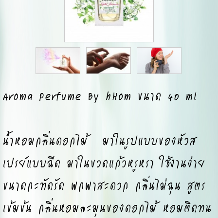
Aroma Perfume By hHom ขนาด 40 ml
น้ำหอมกลิ่นดอกไม้ มาในรูปแบบของหัวส
เปรย์แบบฉีด มาในขวดแก้วหรูหรา ใช้งานง่าย
ขนาดกะทัดรัด พกพาสะดวก กลิ่นไม่ฉุน สูตร
เข้มข้น กลิ่นหอมละมุนของดอกไม้ หอมติดทน