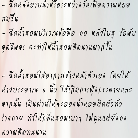
- ฉีดหลังอาบน้ำหรือระหว่างวันเพิ่มความหอม
สดชื่น
- ฉีดน้ำหอมบริเวณข้อมือ คอ หลังใบหู ข้อพับ
จุดชีพจร จะทำให้น้ำหอมติดนานมากขึ้น
- ฉีดน้ำหอมใส่อากาศข้างหน้าตัวเอง โดยให้
ห่างประมาณ 6 นิ้ว ให้เกิดการฟุ้งกระจายและ
จากนั้น เดินผ่านให้ละอองน้ำหอมติดตัวทั่ว
ร่างกาย ทำให้กลิ่นหอมเบาๆ ไม่ฉุนแต่ยังคง
ความติดทนนาน