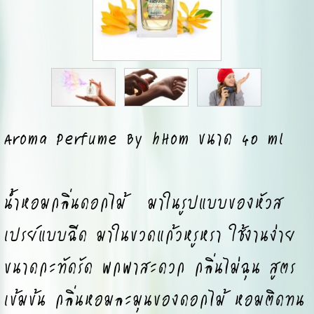
Aroma Perfume By hHom ขนาด 40 ml
น้ำหอมกลิ่นดอกไม้ มาในรูปแบบของหัวส
เปรย์แบบฉีด มาในขวดแก้วหรูหรา ใช้งานง่าย
ขนาดกะทัดรัด พกพาสะดวก กลิ่นไม่ฉุน สูตร
เข้มข้น กลิ่นหอมละมุนของดอกไม้ หอมติดทน