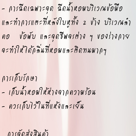
- การฉีดเฉพาะจุด ฉีดน้ำหอมบริเวณข้อมือ
และทำการแตะที่หลังใบหูทั้ง 2 ข้าง บริเวณลำ
คอ ข้อพับ และจุดชีพจรต่าง ๆ ของร่างกาย
จะทำให้ได้กลิ่นที่หอมและติดทนมากๆ
การเก็บรักษา
- เก็บน้ำหอมให้ห่างจากความร้อน
- ควรเก็บไว้ในที่แห้งและเย็น
การจัดส่งสินค้า