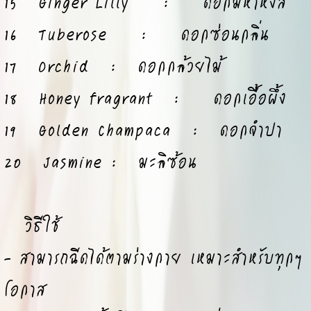
15 Ginger Lilly : ดอกมหาหงส์
16 Tuberose : ดอกซ่อนกลิ่น
17 Orchid : ดอกกล้วยไม้
18 Honey fragrant : ดอกเอื้อผึ้ง
19 Golden Champaca : ดอกจำปา
20 Jasmine : มะลิซ้อน
วิธีใช้
- สามารถฉีดได้ตามร่างกาย เหมาะสำหรับทุกๆ
โอกาส