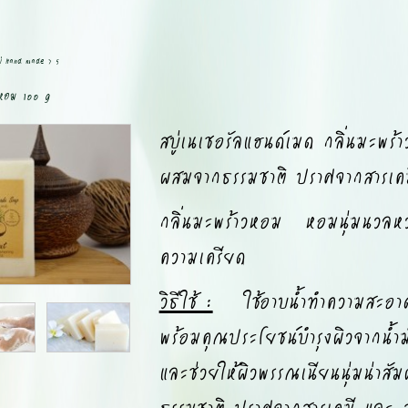
บู่ Hand made
>
5
าวหอม 100 g
สบู่เนเชอรัลแฮนด์เมด กลิ่นมะพ
ผสมจากธรรมชาติ ปราศจากสารเคม
กลิ่นมะพร้าวหอม หอมนุ่มนวลหว
ความเครียด
วิธีใช้ :
ใช้อาบน้ำทำความสะอาดผิว
พร้อมคุณประโยชน์บำรุงผิวจากน้ำมั
และช่วยให้ผิวพรรณเนียนนุ่มน่า
ธรรมชาติ ปราศจากสารเคมี และ 