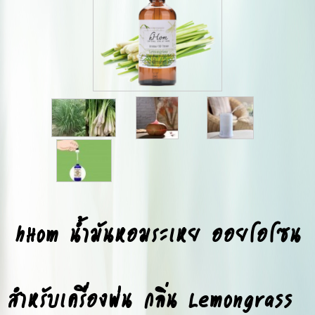
hHom น้ำมันหอมระเหย ออยโอโซน
สำหรับเครื่องพ่น กลิ่น Lemongrass