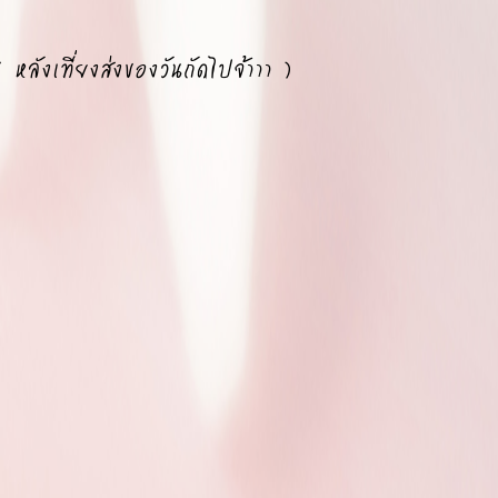
( หลังเที่ยงส่งของวันถัดไปจ้าาา )