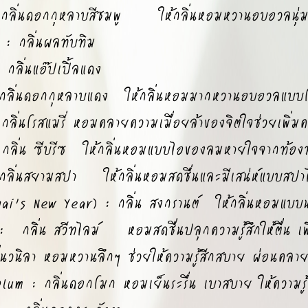
กลิ่นดอกกุหลาบสีชมพู ให้กลิ่นหอมหวานอบอวลนุ่
: กลิ่นผลทับทิม
ลิ่นแอ๊ปเปิ้ลแดง
ลิ่นดอกกุหลาบแดง ให้กลิ่นหอมมากหวานอบอวลแบบโ
นโรสแมรี่ หอมคลายความเมื่อยล้าของจิตใจช่วยเพิ่มคว
ลิ่น ซีบรีซ ให้กลิ่นหอมแบบไอของลมหายใจจากท้องท
ิ่นสยามสปา ให้กลิ่นหอมสดชื่นและมีเสน่ห์แบบสปาไ
i’s New Year) : กลิ่น สงกรานต์ ให้กลิ่นหอมแบบน้ำ
ลิ่น สวีทไลม์ หอมสดชื่นปลุกความรู้สึกให้ตื่น เพิ่ม
นวนิลา หอมหวานลึกๆ ช่วยให้ความรู้สีกสบาย ผ่อนคลา
um : กลิ่นดอกโมก หอมเย็นระรื่น เบาสบาย ให้ความรู