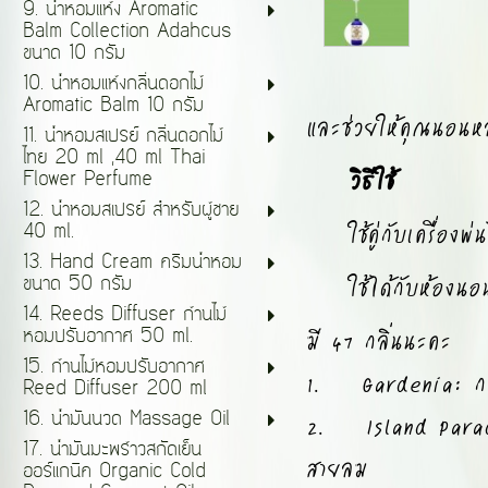
9. น้ำหอมแห้ง Aromatic
Balm Collection Adahcus
ขนาด 10 กรัม
10. น้ำหอมแห้งกลิ่นดอกไม้
Aromatic Balm 10 กรัม
และช่วยให้คุณนอนห
11. น้ำหอมสเปรย์ กลิ่นดอกไม้
ไทย 20 ml ,40 ml Thai
วิธีใช้
Flower Perfume
12. น้ำหอมสเปรย์ สำหรับผู้ชาย
ใช้คู่กับเครื่องพ่น
40 ml.
13. Hand Cream ครีมน้ำหอม
ใช้ได้กับห้องนอน ห
ขนาด 50 กรัม
14. Reeds Diffuser ก้านไม้
มี 47 กลิ่นนะคะ
หอมปรับอากาศ 50 ml.
15. ก้านไม้หอมปรับอากาศ
1. Gardenia: กลิ่
Reed Diffuser 200 ml
2. Island Paradis
16. น้ำมันนวด Massage Oil
17. น้ำมันมะพร้าวสกัดเย็น
สายลม
ออร์แกนิค Organic Cold