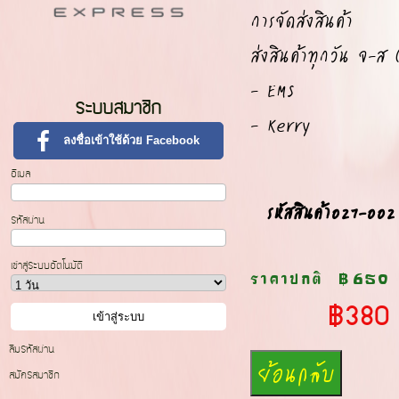
การจัดส่งสินค้า
ส่งสินค้าทุกวัน จ-ส 
- EMS
ระบบสมาชิก
- Kerry
ลงชื่อเข้าใช้ด้วย Facebook
อีเมล
รหัสสินค้า027-002
รหัสผ่าน
เข้าสู่ระบบอัตโนมัติ
ราคาปกติ
฿650
฿380
ลืมรหัสผ่าน
สมัครสมาชิก