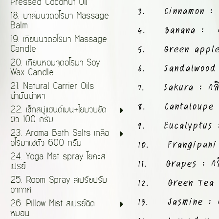
Pressed Coconut Oil
3. Cinnamon : กลิ
18. บาล์มนวดอโรมา Massage
4. Banana : กล
Balm
19. เทียนนวดอโรมา Massage
5. Green apple : 
Candle
20. เทียนหอมจุดอโรมา Soy
6. Sandalwood : 
Wax Candle
7. Sakura : กลิ่
21. Natural Carrier Oils
น้ำมันนำพา
8. Cantaloupe : 
22. เซ็ทสบู่แฮนด์เมน+ใยบวบขัด
ผิว 100 กรัม
9. Eucalyptus : ก
23. Aroma Bath Salts เกลือ
10. Frangipani :
อโรมาแช่ตัว 600 กรัม
24. Yoga Mat spray โยคะส
11. Grapes : กลิ่
เปรย์
12. Green Tea : กล
25. Room Spray สเปร์ยปรับ
อากาศ
13. Jasmine : กลิ
26. Pillow Mist สเปรย์ฉีด
หมอน