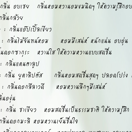
่น อบเชย กลิ่นหอมหวานอมขมนิดๆ ให้ความรู้สึกอบอุ
ิ่นกล้วย
กลิ่นแอ๊ปเปิ้ลเขียว
กลิ่นไม้จันทน์หอม หอมมีเสน่ห์ หนักแน่น อบอุ่น
นดอกซากุระ หวานใส ให้ความหวานแบบสดชื่น
กลิ่นแคนตาลูป
ลิ่น ยูคาลิปตัส กลิ่นหอมสดชื่นสุดๆ ปลอดโปร่ง 
 กลิ่นดอกลีลาวดี หอมหวานลึกๆมีเสน่ห์
นองุ่น
ิ่น ชาเขียว หอมสดชื่นเป็นธรรมชาติ ให้ความรู้สึก ส
่นดอกมะลิ หอมหวานเย็นชื่นใจ