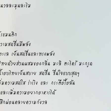
มนวลละมุนละไม
รแมนติก
ามสดชื่นมีพลัง
ะเล เย็นสดชื่นและทรงพลัง
ทยด้วยส่วนผสมของกลิ่น มะลิ ตะไคร้ มะกรูด
อบไทยเย็นสบาย สดชื่น ชื่นใจแบบสุดๆ
ความสดใส ร่าเริง และ กระตือรื้อล้น
ยและเพิ่มความอยากอาหารได้
้สึกผ่อนคลายความกังวล