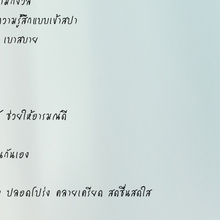
ามกังวล
ามรู้สึกแบบเข้าสปา
จ เบาสบาย
่วยให้อารมณ์ดี
นกันเอง
่ง ปลอดโปร่ง คลายเครียด สดชื่นสดใส