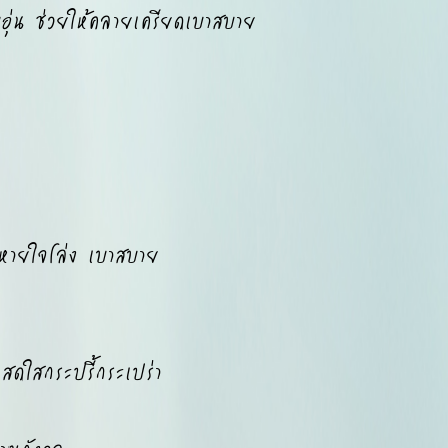
่น ช่วยให้คลายเครียดเบาสบาย
หายใจโล่ง เบาสบาย
ดใสกระปรี้กระเปร่า