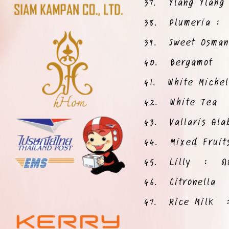
37. Ylang Ylang 
38. Plumeria : กล
39. Sweet Osmant
40. Bergamot 
41. White Miche
42. White Tea :
43. Vallaris Gla
44. Mixed Fruit
45. Lilly : ดอก
46. Citronella :
47. Rice Milk : 