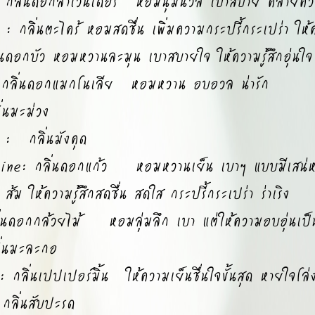
ลิ่นดอกลาเวนเดอร์ หอมนุ่มนวล เบาสบาย คลายคว
ลิ่นตะไคร้ หอมสดชื่น เพิ่มความกระปรี้กระเปร่า ให้คว
ดอกบัว หอมหวานละมุน เบาสบายใจ ให้ความรู้สึกอุ่นใ
ลิ่นดอกแมกโนเลีย หอมหวาน อบอวล น่ารัก
นมะม่วง
 กลิ่นมังคุด
e: กลิ่นดอกแก้ว หอมหวานเย็น เบาๆ แบบมีเสน่ห์ ช
ม ให้ความรู้สึกสดชื่น สดใส กระปรี้กระเปร่า ร่าเริง
นดอกกล้วยไม้ หอมลุ่มลึก เบา แต่ให้ความอบอุ่นเป็
่นมะละกอ
ลิ่นเปปเปอร์มิ้น ให้ความเย็นชื่นใจขั้นสุด หายใจโล
ลิ่นสับปะรด