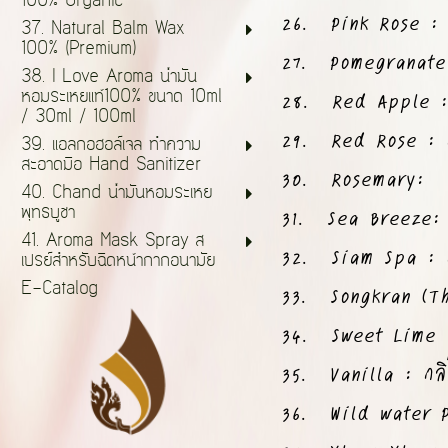
100% Organic
26. Pink Rose : 
37. Natural Balm Wax
100% (Premium)
27. Pomegranate 
38. I Love Aroma น้ำมัน
28. Red Apple : ก
หอมระเหยแท้100% ขนาด 10ml
/ 30ml / 100ml
29. Red Rose : ก
39. แอลกอฮอล์เจล ทำความ
สะอาดมือ Hand Sanitizer
30. Rosemary: กลิ่
40. Chand น้ำมันหอมระเหย
31. Sea Breeze: ก
พุทธบูชา
41. Aroma Mask Spray ส
32. Siam Spa : กล
เปรย์สำหรับฉีดหน้ากากอนามัย
33. Songkran (Tha
E-Catalog
34. Sweet Lime : ก
35. Vanilla : กลิ่
36. Wild water Pl