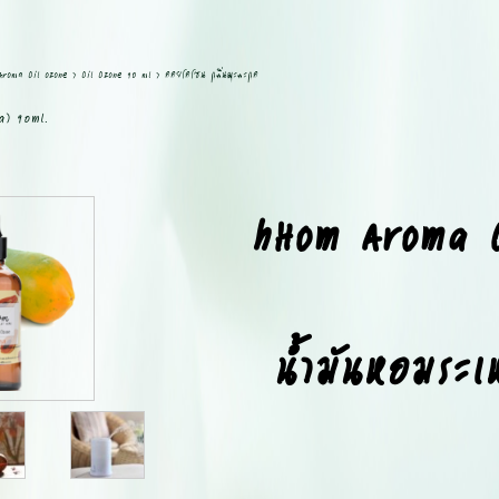
Aroma Oil ozone
>
Oil Ozone 90 ml
>
ออยโอโซน กลิ่นมะละกอ
a) 90ml.
hHom Aroma 
น้ำมันหอมระเ