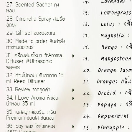
14. Lavender : ก
27. Scented Sachet ถุง
15. Lemongrass : ก
หอม
28. Citronella Spray สเปร์ย
16. Lotus : กลิ่น
ฉีดยุง
17. Magnolia : ก
29. Gift set ชุดของขวัญ
30. Made to order สินค้าสั่ง
18. Mango : กลิ่
ทำตามออเดอร์
31. เครื่องพ่นอโรมา #Aroma
19. Mangosteen :
Diffuser #Ultrasonic
20. Orange Jasmin
waves
32. ก้านไม้หอมปรับอากาศ 15
21. Orange: กลิ่น ส้
ml. Reed Diffuser
33. Review จากลูกค้า
22. Orchid : กลิ่
34. I Love Aroma หัวเชื้อ
23. Papaya : กลิ
น้ำหอม 35 ml
35. เบสสบู่กลีเซอรีน เกรด
24. Peppermint : ก
Premium ชนิดใส ชนิดขุ่น
25. Pineapple : ก
36. Soy wax ไขถั่วเหลือง