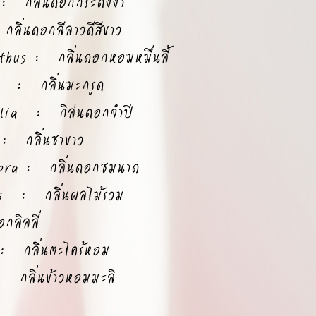
: กลิ่นดอกกระดังงา
ิ่นดอกลีลาวดีสีขาว
hus : กลิ่นดอกหอมหมื่นลี้
: กลิ่นมะกรูด
llia : กิล่นดอกจำปี
 กลิ่นชาขาว
bra : กลิ่นดอกชมนาด
s : กลิ่นผลไม้รวม
ลิลลี่
 กลิ่นตะไคร้หอม
กลิ่นข้าวหอมมะลิ