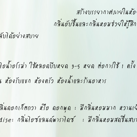
สร้างบรรยากาศภายในห้องให้หอ
กลิ่นอับชื้นและกลิ่นหอมช่วยให้ร
ลับได้อย่างสบาย
ไอน้ำอโรม่า ใช้หลอดบีบหยด 3-5 หยด ต่อการใช้ 1 ครั้ง
้องรับแขก ห้องครัว ห้องน้ำและร้านอาหาร
นดอกเก็ตถวา หรือ ดอกพุด : มีกลิ่นหอมมาก หวานเย็น
e: กลิ่นไอซ์แลนด์พาราไดซ์ : มีกลิ่นหอมสดชื่นสบา