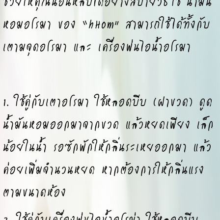
ช่วยให้คุณนอนหลับได้อย่างสบายวิธีใช้ น้ำมัน
หอมอโรมา ของ “hHom” สามารถใช้ได้ทั้งกับ
เตามจุดอโรมา และ เครื่องพ่นไอน้ำอโรมา
1. ใช้คู่กับเตาอโรมา ใช้หลอดบีบ (ฝาขวด) ดูด
น้ำมันหอมออกมาจากขวด แล้วหยดเพียง เล็ก
น้อยในน้ำ รอซักพักให้กลิ่นระเหยออกมา แล้ว
ค่อยเพิ่มจำนวนหยด หากต้องการให้กลิ่นแรง
ตามขนาดห้อง
2. ใช้คู่กับเครื่องพ่นไอน้ำอโรม่า ใช้หลอดบีบ