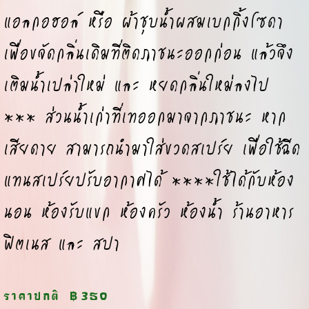
แอลกอฮอล์ หรือ ผ้าชุบน้ำผสมเบกกิ้งโซดา
เพื่อขจัดกลิ่นเดิมที่ติดภาชนะออกก่อน แล้วจึง
เติมน้ำเปล่าใหม่ และ หยดกลิ่นใหม่ลงไป
*** ส่วนน้ำเก่าที่เทออกมาจากภาชนะ หาก
เสียดาย สามารถนำมาใส่ขวดสเปร์ย เพื่อใช้ฉีด
แทนสเปร์ยปรับอากาศได้ ****ใช้ได้กับห้อง
นอน ห้องรับแขก ห้องครัว ห้องน้ำ ร้านอาหาร
ฟิตเนส และ สปา
ราคาปกติ
฿350