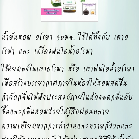
น้ำมันหอม อโรมา 30มล. ใช้ได้ทั้งกับ เตาอ
โรม่า และ เครื่องพ่นไอน้ำอโรมา
ใช้หยดลงในเตาอโรมา หรือ เตาพ่นไอน้ำอโรมา
เพื่อสร้างบรรยากาศภายในห้องให้หอมสดชื่น
กำจัดกลิ่นไม่พึงประสงค์ภายในห้องลดกลิ่นอับ
ชื้นและกลิ่นหอมช่วยให้รู้สึกผ่อนคลาย
ความเครียดจากการทำงานและความกังวลและ