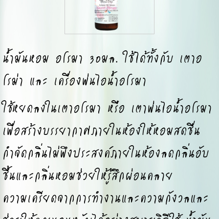
น้ำมันหอม อโรมา 30มล. ใช้ได้ทั้งกับ เตาอ
โรม่า และ เครื่องพ่นไอน้ำอโรมา
ใช้หยดลงในเตาอโรมา หรือ เตาพ่นไอน้ำอโรมา
เพื่อสร้างบรรยากาศภายในห้องให้หอมสดชื่น
กำจัดกลิ่นไม่พึงประสงค์ภายในห้องลดกลิ่นอับ
ชื้นและกลิ่นหอมช่วยให้รู้สึกผ่อนคลาย
ความเครียดจากการทำงานและความกังวลและ