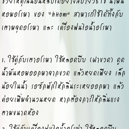
ช่วยให้คุณนอนหลับได้อย่างสบายวิธีใช้ น้ำมัน
หอมอโรมา ของ “hHom” สามารถใช้ได้ทั้งกับ
เตามจุดอโรมา และ เครื่องพ่นไอน้ำอโรมา
1. ใช้คู่กับเตาอโรมา ใช้หลอดบีบ (ฝาขวด) ดูด
น้ำมันหอมออกมาจากขวด แล้วหยดเพียง เล็ก
น้อยในน้ำ รอซักพักให้กลิ่นระเหยออกมา แล้ว
ค่อยเพิ่มจำนวนหยด หากต้องการให้กลิ่นแรง
ตามขนาดห้อง
2. ใช้คู่กับเครื่องพ่นไอน้ำอโรม่า ใช้หลอดบีบ