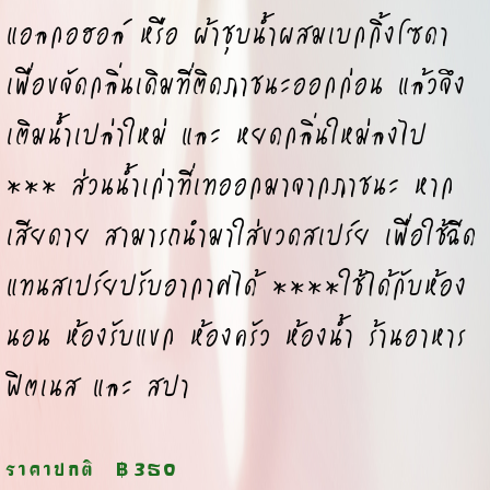
แอลกอฮอล์ หรือ ผ้าชุบน้ำผสมเบกกิ้งโซดา
เพื่อขจัดกลิ่นเดิมที่ติดภาชนะออกก่อน แล้วจึง
เติมน้ำเปล่าใหม่ และ หยดกลิ่นใหม่ลงไป
*** ส่วนน้ำเก่าที่เทออกมาจากภาชนะ หาก
เสียดาย สามารถนำมาใส่ขวดสเปร์ย เพื่อใช้ฉีด
แทนสเปร์ยปรับอากาศได้ ****ใช้ได้กับห้อง
นอน ห้องรับแขก ห้องครัว ห้องน้ำ ร้านอาหาร
ฟิตเนส และ สปา
ราคาปกติ
฿350