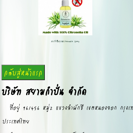
สเปร์ยฉีดยุง#Citronella Spray
บริษัท สยามกำปั่น จำกัด
ที่อยู่ 96/456 หมู่2 แขวงลำผักชี เขตหนองจอก กรุง
ประเทศไทย