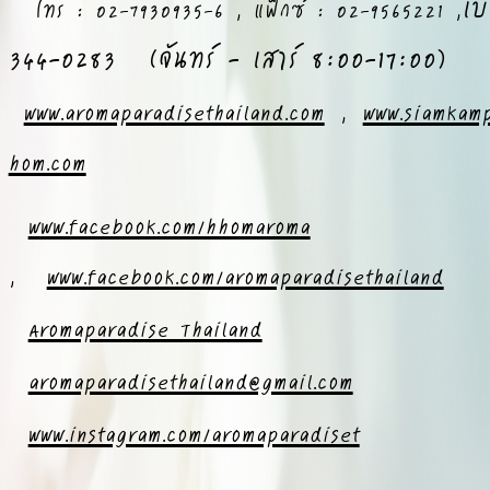
เบ
โทร : 02-7930935-6 , แฟ็กซ์ : 02-9565221 ,
344-0283 (จันทร์ - เสาร์ 8:00-17:00)
www.aromaparadisethailand.com
,
www.siamkam
hom.com
www.facebook.com/hhomaroma
,
www.facebook.com/aromaparadisethailand
Aromaparadise Thailand
aromaparadisethailand@gmail.com
www.instagram.com/aromaparadiset