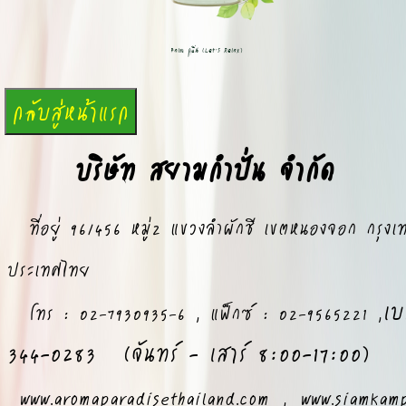
Balm กลิ่น (Let's Relax)
บริษัท สยามกำปั่น จำกัด
ที่อยู่ 96/456 หมู่2 แขวงลำผักชี เขตหนองจอก กรุง
ประเทศไทย
เบ
โทร : 02-7930935-6 , แฟ็กซ์ : 02-9565221 ,
344-0283 (จันทร์ - เสาร์ 8:00-17:00)
www.aromaparadisethailand.com
,
www.siamkam