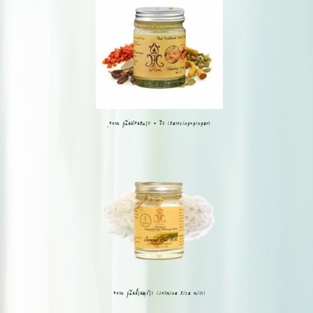
ฺฺBalm กลิ่นผ่อนคลาย + ขิง (Relaxing+ginger)
Balm กลิ่นน้ำนมข้าว (Jasmine Rice milk)