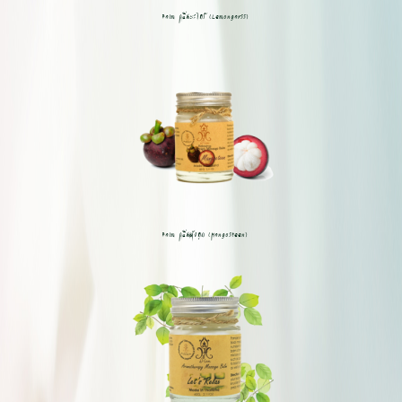
Balm กลิ่นตะไคร้ (Lemongarss)
Balm กลิ่นมังคุด (Mangosteen)