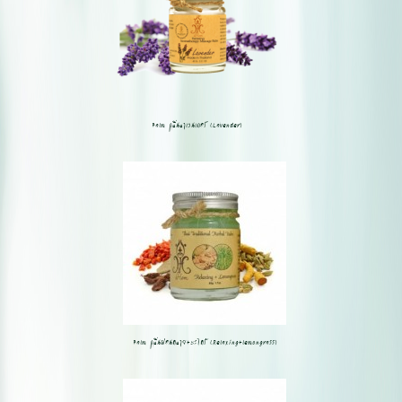
Balm กลิ่นลาเวนเดอร์ (Lavender)
Balm กลิ่นผ่อนคลาย+ตะไคร้ (Relaxing+lemongrass)