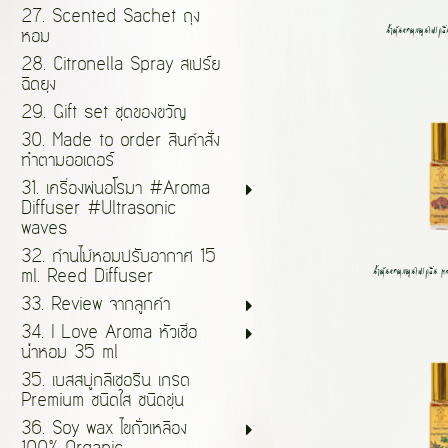
27. Scented Sachet ถุง
น้ำมันหอมสมุนไพรกลิ
หอม
28. Citronella Spray สเปร์ย
ฉีดยุง
29. Gift set ชุดของขวัญ
30. Made to order สินค้าสั่ง
ทำตามออเดอร์
31. เครื่องพ่นอโรมา #Aroma
Diffuser #Ultrasonic
waves
32. ก้านไม้หอมปรับอากาศ 15
น้ำมันหอมสมุนไพรกลิ่น 
ml. Reed Diffuser
33. Review จากลูกค้า
34. I Love Aroma หัวเชื้อ
น้ำหอม 35 ml
35. เบสสบู่กลีเซอรีน เกรด
Premium ชนิดใส ชนิดขุ่น
36. Soy wax ไขถั่วเหลือง