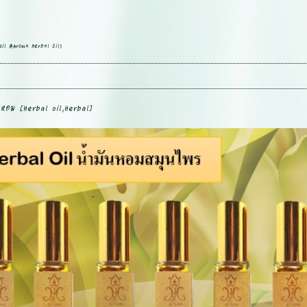
oil #Aroma Herbal Oils
รหอม [Herbal oil,Herbal]