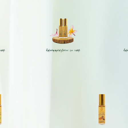
พคคู่)
น้ำมันหอมสมุนไพรกลิ่นThai Spa (แพคคู่)
น้ำมั