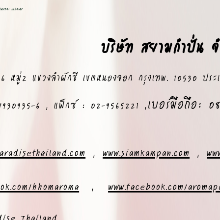
erbal Inhaler
บริษัท สยามกำปั่น จ
/456 หมู่2 แขวงลำผักชี เขตหนองจอก กรุงเทพ. 10530 ปร
เบอร์มือถือ: 
30935-6 , แฟ็กซ์ : 02-9565221 ,
aradisethailand.com
,
www.siamkampan.com
,
ww
ook.com/hhomaroma
,
www.facebook.com/aromap
dise Thailand