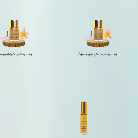
นหอมสมุนไพรกลิ่น Uplifting (แพคคู่)
น้ำมันหอมสมุนไพรกลิ่น YlangYlang (แพคคู่)