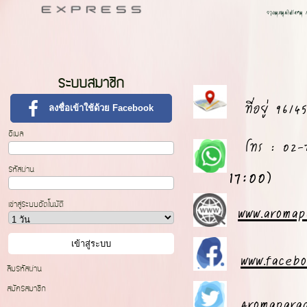
ยาดมสมุนไพรหอม H
ระบบสมาชิก
ที่อยู่ 96
ลงชื่อเข้าใช้ด้วย Facebook
อีเมล
โทร : 02-79
17:00)
รหัสผ่าน
เข้าสู่ระบบอัตโนมัติ
www.aromap
www.faceb
ลืมรหัสผ่าน
สมัครสมาชิก
Aromapara