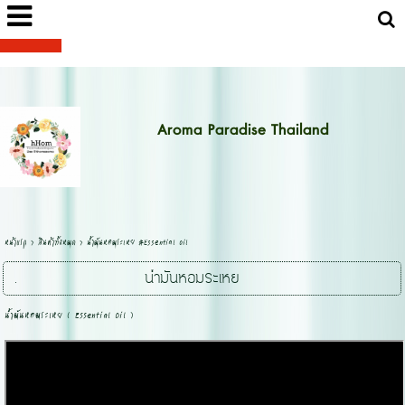
Aroma Paradise Thailand
หน้าแรก
>
สินค้าทั้งหมด
>
น้ำมันหอมระเหย #Essential oil
.
น้ำมันหอมระเหย
น้ำมันหอมระเหย ( Essential Oil )